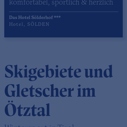
komfortabel, sportlich & herzlich
Das Hotel Sölderhof ***
Hotel
,
SÖLDEN
Skigebiete und
Gletscher im
Ötztal