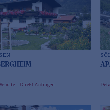
SEN
SÖ
BERGHEIM
AP
Website
Direkt Anfragen
Deta