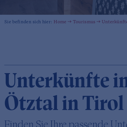
Sie befinden sich hier:
Home
Tourismus
Unterkünft
Unterkünfte i
Ötztal in Tirol
Finden Sie Ihre passende Unt