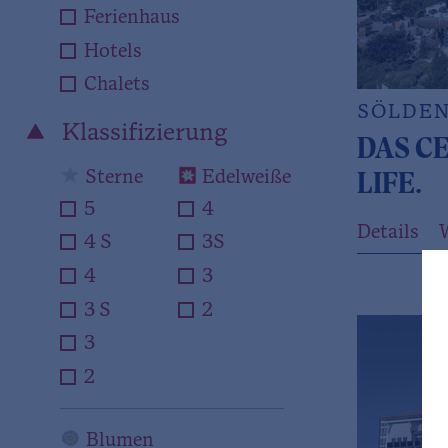
Ferienhaus
Hotels
Chalets
SÖLDE
Klassifizierung
DAS CE
Sterne
Edelweiße
LIFE.
5
4
Details
4 S
3S
4
3
3 S
2
3
2
Blumen