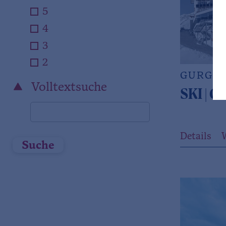
5
4
3
2
GURGL
Volltextsuche
SKI | 
Details
Suche