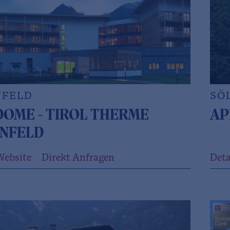
NFELD
SÖ
DOME - TIROL THERME
AP
NFELD
Website
Direkt Anfragen
Deta