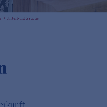
e
Unterkunftssuche
m
erkunft