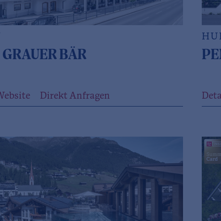
N
HU
 GRAUER BÄR
PE
Website
Direkt Anfragen
Deta