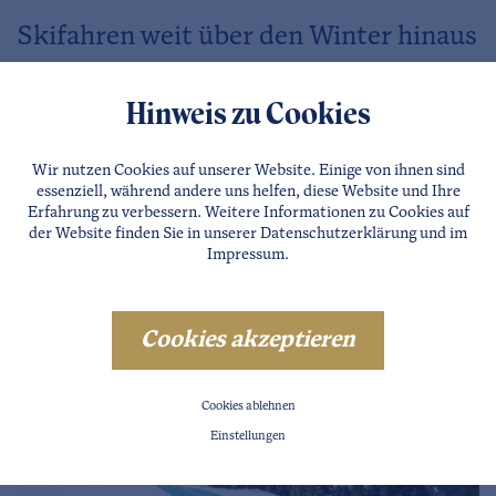
Skifahren weit über den Winter hinaus
Die beiden
Gletscher
Rettenbach und Tiefenbach
schließen zum Skigebiet in Sölden an. Somit ist es in
Hinweis zu Cookies
Sölden (je nach Wetter- und Schneelage) meist schon ab
Mitte September möglich die Skier anzuschnallen und
Wir nutzen Cookies auf unserer Website. Einige von ihnen sind
erste Schwünge in den Schnee zu ziehen.
essenziell, während andere uns helfen, diese Website und Ihre
Erfahrung zu verbessern. Weitere Informationen zu Cookies auf
der Website finden Sie in unserer
Datenschutzerklärung
und im
Impressum
.
Cookies akzeptieren
Cookies ablehnen
Einstellungen