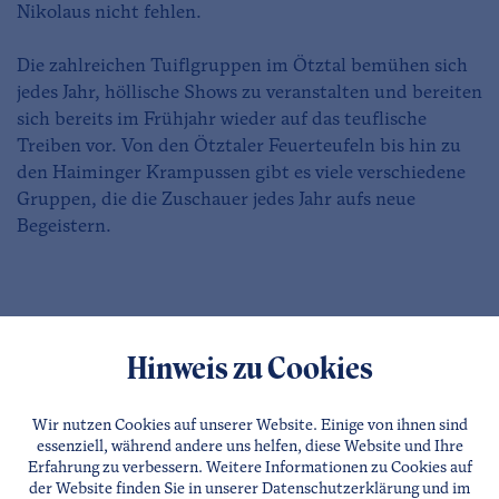
Nikolaus nicht fehlen.
Die zahlreichen Tuiflgruppen im Ötztal bemühen sich
jedes Jahr, höllische Shows zu veranstalten und bereiten
sich bereits im Frühjahr wieder auf das teuflische
Treiben vor. Von den Ötztaler Feuerteufeln bis hin zu
den Haiminger Krampussen gibt es viele verschiedene
Gruppen, die die Zuschauer jedes Jahr aufs neue
Begeistern.
Hinweis zu Cookies
Wir nutzen Cookies auf unserer Website. Einige von ihnen sind
essenziell, während andere uns helfen, diese Website und Ihre
Erfahrung zu verbessern. Weitere Informationen zu Cookies auf
der Website finden Sie in unserer
Datenschutzerklärung
und im