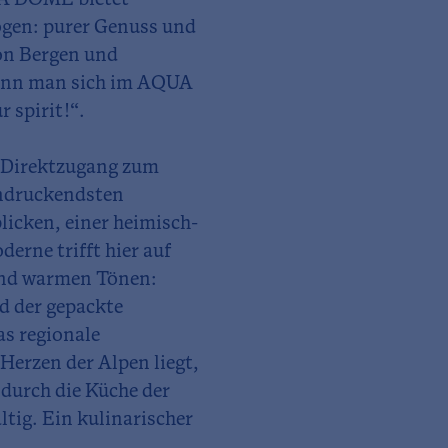
UA DOME bietet
ogen: purer Genuss und
Von Bergen und
ann man sich im AQUA
 spirit!“.
t Direktzugang zum
ndruckendsten
icken, einer heimisch-
rne trifft hier auf
 und warmen Tönen:
d der gepackte
s regionale
erzen der Alpen liegt,
 durch die Küche der
tig. Ein kulinarischer