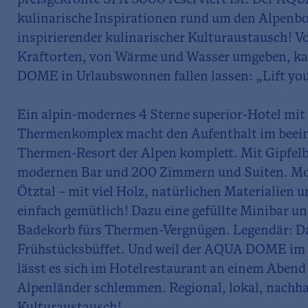
preisgekrönte SPA 3000 reserviert ist. Der AQ
kulinarische Inspirationen rund um den Alpenb
inspirierender kulinarischer Kulturaustausch! 
Kraftorten, von Wärme und Wasser umgeben, k
DOME in Urlaubswonnen fallen lassen: „Lift your
Ein alpin-modernes 4 Sterne superior-Hotel mi
Thermenkomplex macht den Aufenthalt im beei
Thermen-Resort der Alpen komplett. Mit Gipfelbl
modernen Bar und 200 Zimmern und Suiten. Mode
Ötztal – mit viel Holz, natürlichen Materialien
einfach gemütlich! Dazu eine gefüllte Minibar un
Badekorb fürs Thermen-Vergnügen. Legendär: Da
Frühstücksbüffet. Und weil der AQUA DOME im H
lässt es sich im Hotelrestaurant an einem Abend
Alpenländer schlemmen. Regional, lokal, nachhal