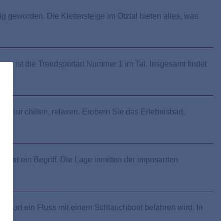
ig geworden. Die Klettersteige im Ötztal bieten alles, was
, es ist die Trendsportart Nummer 1 im Tal. Insgesamt findet
ch nur chillen, relaxen. Erobern Sie das Erlebnisbad,
gebiet ein Begriff. Die Lage inmitten der imposanten
sport ein Fluss mit einem Schlauchboot befahren wird. In