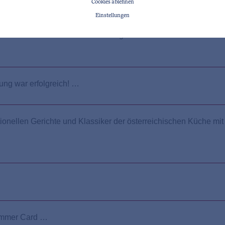
Cookies ablehnen
Einstellungen
 – eine der beliebtesten Urlaubsregionen in Tirol. Was die Besuc
ung war erfolgreich! …
raditionellen Gerichte und Klassiker der österreichischen Küche
Summer Card …