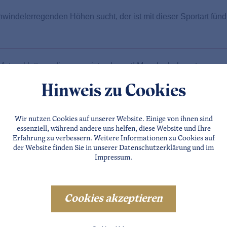
chwindelerregenden Höhen sucht, der ist mit dieser Sportart fünd
e Art zu klettern, die am meisten boomt! Manche behaupten sogar
Hinweis zu Cookies
ht! Hier können Sie sich ins Wasserabenteuer stürzen oder einfa
Wir nutzen Cookies auf unserer Website. Einige von ihnen sind
essenziell, während andere uns helfen, diese Website und Ihre
Erfahrung zu verbessern. Weitere Informationen zu Cookies auf
der Website finden Sie in unserer
Datenschutzerklärung
und im
Impressum
.
l ist vielen als international beliebtes Winter- und Wandersport
Cookies akzeptieren
n der englischen Bezeichnung für "Floß", da bei diesem Wasser