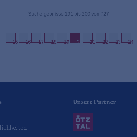
Suchergebnisse 191 bis 200 von 727
15
16
17
18
19
20
21
22
23
24
s
Unsere Partner
r
ichkeiten