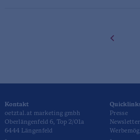
previous
Kontakt
Quicklink
oetztal.at marketing gmbh
Presse
Oberlängenfeld 6, Top 2/01a
Newslette
6444 Längenfeld
Werbemögl
-
-