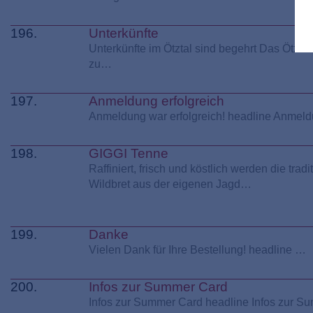
196.
Unterkünfte
Unterkünfte im Ötztal sind begehrt Das Ötztal
zu…
197.
Anmeldung erfolgreich
Anmeldung war erfolgreich! headline Anmeld
198.
GIGGI Tenne
Raffiniert, frisch und köstlich werden die t
Wildbret aus der eigenen Jagd…
199.
Danke
Vielen Dank für Ihre Bestellung! headline …
200.
Infos zur Summer Card
Infos zur Summer Card headline Infos zur 