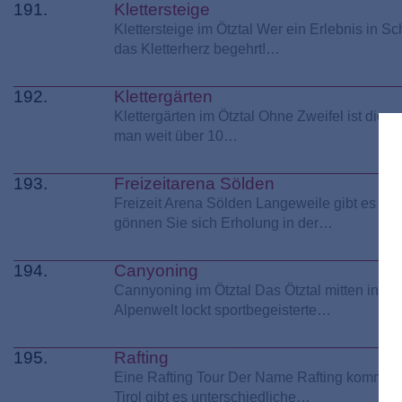
191.
Klettersteige
Klettersteige im Ötztal Wer ein Erlebnis in S
das Kletterherz begehrt!…
192.
Klettergärten
Klettergärten im Ötztal Ohne Zweifel ist dies
man weit über 10…
193.
Freizeitarena Sölden
Freizeit Arena Sölden Langeweile gibt es nic
gönnen Sie sich Erholung in der…
194.
Canyoning
Cannyoning im Ötztal Das Ötztal mitten in Tiro
Alpenwelt lockt sportbegeisterte…
195.
Rafting
Eine Rafting Tour Der Name Rafting kommt vo
Tirol gibt es unterschiedliche…