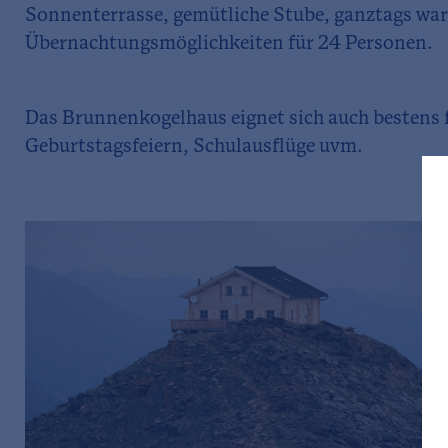
Sonnenterrasse, gemütliche Stube, ganztags wa
Übernachtungsmöglichkeiten für 24 Personen.
Das Brunnenkogelhaus eignet sich auch bestens f
Geburtstagsfeiern, Schulausflüge uvm.