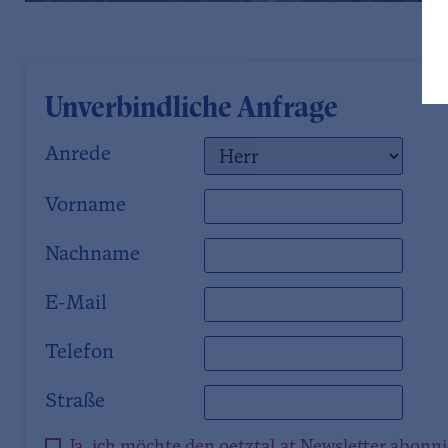
Unverbindliche Anfrage
Anrede
Vorname
Nachname
E-Mail
Telefon
Straße
Ja, ich möchte den oetztal.at Newsletter abonn