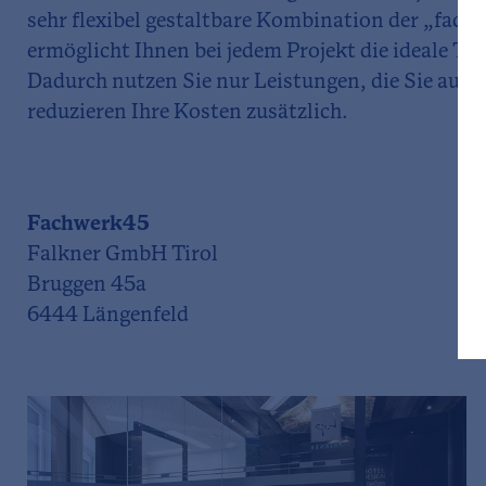
sehr flexibel gestaltbare Kombination der „fa
ermöglicht Ihnen bei jedem Projekt die ideale
Dadurch nutzen Sie nur Leistungen, die Sie auch
reduzieren Ihre Kosten zusätzlich.
Fachwerk45
Falkner GmbH Tirol
Bruggen 45a
6444 Längenfeld