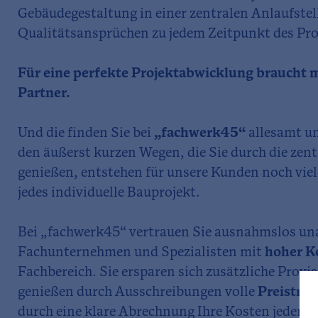
Gebäudegestaltung in einer zentralen Anlaufstel
Qualitätsansprüchen zu jedem Zeitpunkt des Pro
Für eine perfekte Projektabwicklung braucht m
Partner.
Und die finden Sie bei
„fachwerk45“
allesamt u
den äußerst kurzen Wegen, die Sie durch die zent
genießen, entstehen für unsere Kunden noch viele
jedes individuelle Bauprojekt.
Bei „fachwerk45“ vertrauen Sie ausnahmslos u
Fachunternehmen und Spezialisten mit
hoher K
Fachbereich. Sie ersparen sich zusätzliche Prov
genießen durch Ausschreibungen volle
Preistra
durch eine klare Abrechnung Ihre Kosten jederzei