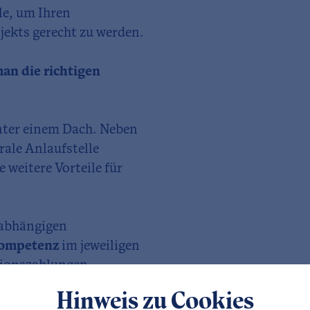
le, um Ihren
jekts gerecht zu werden.
an die richtigen
nter einem Dach. Neben
rale Anlaufstelle
 weitere Vorteile für
nabhängigen
ompetenz
im jeweiligen
isionszahlungen,
nsparenz
und haben
Hinweis zu Cookies
t unter Kontrolle. Die