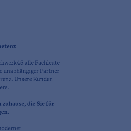
petenz
achwerk45 alle Fachleute
ie unabhängiger Partner
parenz. Unsere Kunden
ers.
zuhause, die Sie für
gen.
moderner