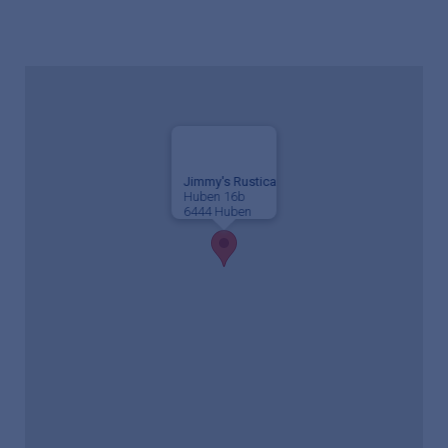
Jimmy's Rustica
Huben 16b
6444 Huben