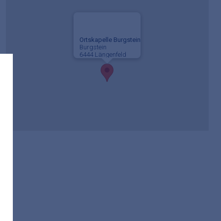
Ortskapelle Burgstein
Burgstein
6444 Längenfeld