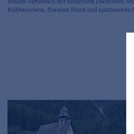
steilem Satteldach mit hölzernem Dachreiter; S
frühbarockem, floralem Stuck und spätbarocke 