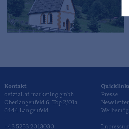
Kontakt
Quicklink
oetztal.at marketing gmbh
Presse
Oberlängenfeld 6, Top 2/01a
Newslette
6444 Längenfeld
Werbemögl
-
-
+43 5253 2013030
Impressu