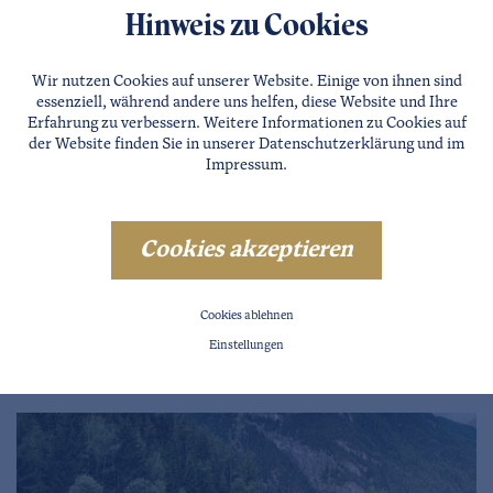
Hinweis zu Cookies
Ermäßigter Eintritt gegen Vorlage Parkabschnitts vom
Stuibenfallparkplatz
Wir nutzen Cookies auf unserer Website. Einige von ihnen sind
essenziell, während andere uns helfen, diese Website und Ihre
Erfahrung zu verbessern. Weitere Informationen zu Cookies auf
Öffnungszeiten:
der Website finden Sie in unserer
Datenschutzerklärung
und im
von Ende Mai bis Anfang September täglich geöffnet
Impressum
.
von 09.30 - 18.30 Uhr
Der Badesee ist Bonuspartner der SUMMER CARD und
Cookies akzeptieren
der REGIO CARD.
Preisanfrage unter Tel. +43 5255 5230 30.
Cookies ablehnen
Einstellungen