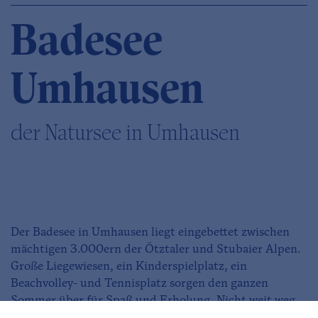
Badesee
Umhausen
der Natursee in Umhausen
Der Badesee in Umhausen liegt eingebettet zwischen
mächtigen 3.000ern der Ötztaler und Stubaier Alpen.
Große Liegewiesen, ein Kinderspielplatz, ein
Beachvolley- und Tennisplatz sorgen den ganzen
Sommer über für Spaß und Erholung. Nicht weit weg
vom Badesee ist auch das Ötzi Dorf beheimatet.