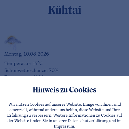
Kühtai
Montag, 10.08.2026
Temperatur: 17°C
Schönwetterchance: 70%
Frostgrenze: 4100m
Hinweis zu Cookies
Wir nutzen Cookies auf unserer Website. Einige von ihnen sind
Dienstag, 11.08.2026
essenziell, während andere uns helfen, diese Website und Ihre
Erfahrung zu verbessern. Weitere Informationen zu Cookies auf
Temperatur: 16°C
der Website finden Sie in unserer
Datenschutzerklärung
und im
Schönwetterchance: 70%
Impressum
.