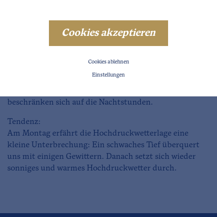
Frostgrenze: 4000m
Cookies akzeptieren
Vorhersage:
Die Zufuhr trocken-heisser Luft, die wir seit Freitag
erleben, bleibt uns auch am Sonntag erhalten; erst in
Cookies ablehnen
der Nacht auf Montag dringt allmählich wieder etwas
Einstellungen
feuchtere Luft zu uns vor. So wird es erneut sonnig und
gnadenlos heiss. Gewitter sind noch recht selten und
beschränken sich auf die Nachtstunden.
Tendenz:
Am Montag erfährt die Hochdruckwetterlage eine
kleine Unterbrechung: Ein schwaches Tief überquert
uns mit einigen Gewittern. Danach setzt sich wieder
sonniges und warmes Hochdruckwetter durch.