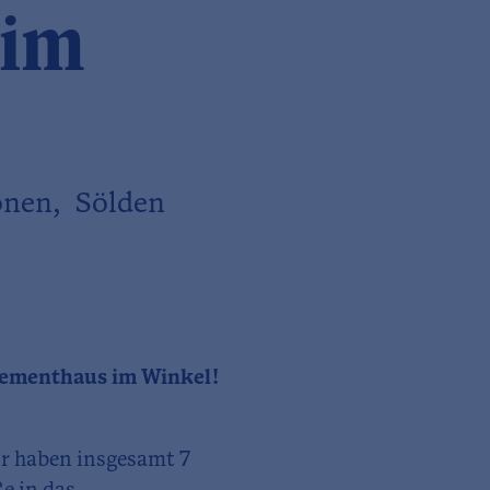
 im
onen, Sölden
tementhaus im Winkel!
ir haben insgesamt 7