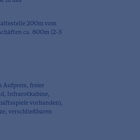
e in das
haltestelle 200m vom
schäften ca. 800m (2-3
 Aufpreis, freier
d, Infrarotkabine,
aftsspiele vorhanden),
ze, verschließbaren