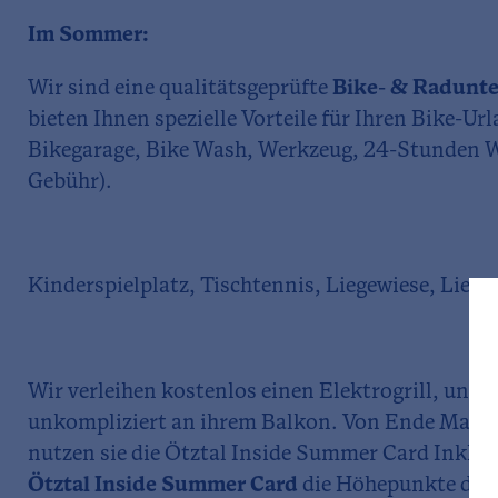
Im Sommer:
Wir sind eine qualitätsgeprüfte
Bike- & Radunt
bieten Ihnen spezielle Vorteile für Ihren Bike-Ur
Bikegarage, Bike Wash, Werkzeug, 24-Stunden W
Gebühr).
Kinderspielplatz, Tischtennis, Liegewiese, Liege
Wir verleihen kostenlos einen Elektrogrill, und s
unkompliziert an ihrem Balkon. Von Ende Mai b
nutzen sie die Ötztal Inside Summer Card Inklusi
Ötztal Inside Summer Card
die Höhepunkte des 