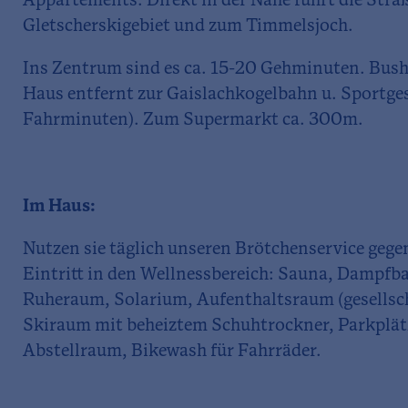
Appartements. Direkt in der Nähe führt die Straß
Gletscherskigebiet und zum Timmelsjoch.
Ins Zentrum sind es ca. 15-20 Gehminuten. Bus
Haus entfernt zur Gaislachkogelbahn u. Sportge
Fahrminuten). Zum Supermarkt ca. 300m.
Im Haus:
Nutzen sie täglich unseren Brötchenservice gegen
Eintritt in den Wellnessbereich: Sauna, Dampfba
Ruheraum, Solarium, Aufenthaltsraum (gesellsch
Skiraum mit beheiztem Schuhtrockner, Parkplät
Abstellraum, Bikewash für Fahrräder.