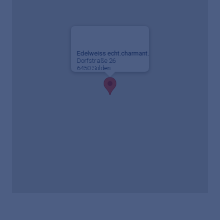
Edelweiss echt.charmant.
Dorfstraße 26
6450 Sölden