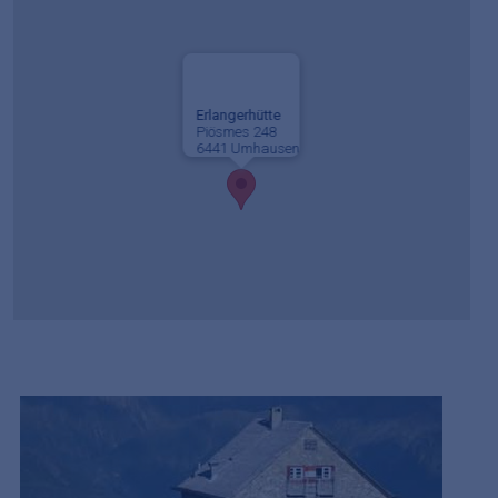
Erlangerhütte
Piösmes 248
6441 Umhausen