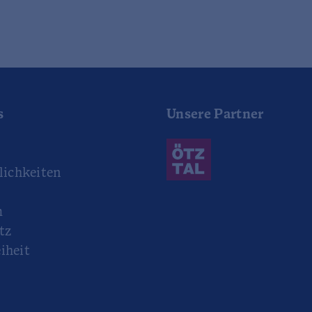
s
Unsere Partner
r
ichkeiten
m
tz
iheit