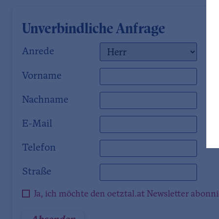
Unverbindliche Anfrage
Anrede
Vorname
Nachname
E-Mail
Telefon
Straße
Ja, ich möchte den oetztal.at Newsletter abonn