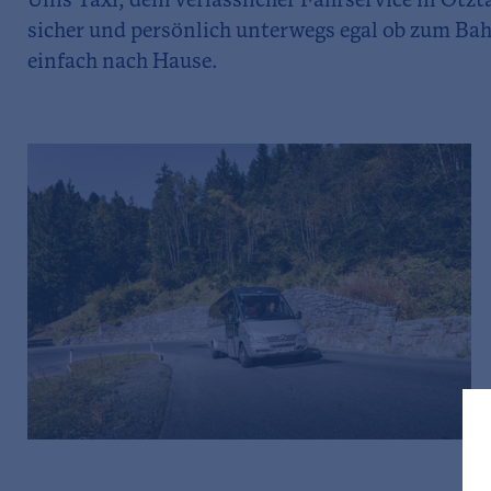
Ullis Taxi, dein verlässlicher Fahrservice in Ötzt
sicher und persönlich unterwegs egal ob zum Ba
einfach nach Hause.