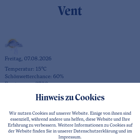
Vent
Freitag, 07.08.2026
Temperatur: 15°C
Schönwetterchance: 60%
Frostgrenze: 3700m
Hinweis zu Cookies
Wir nutzen Cookies auf unserer Website. Einige von ihnen sind
Samstag, 08.08.2026
essenziell, während andere uns helfen, diese Website und Ihre
Erfahrung zu verbessern. Weitere Informationen zu Cookies auf
Temperatur: 19°C
der Website finden Sie in unserer
Datenschutzerklärung
und im
Schönwetterchance: 80%
Impressum
.