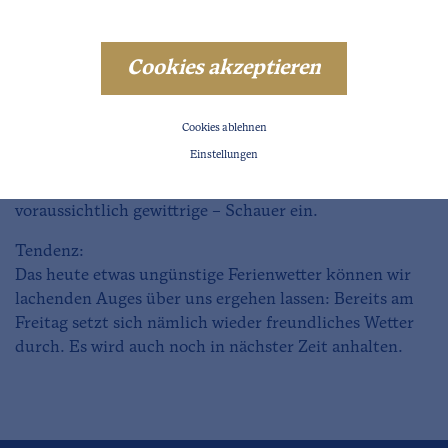
Frostgrenze: 4300m
Cookies akzeptieren
Vorhersage:
In den Morgenstunden gibt es bereits einiges an hoch
liegenden dünnen Wolkenfeldern, der
Cookies ablehnen
Wettergesamteindruck ist aber noch recht freundlich.
Einstellungen
Nach und nach gesellen sich aber immer mehr tiefer
gelegene Wolken dazu und ab Mittag setzen –
voraussichtlich gewittrige – Schauer ein.
Tendenz:
Das heute etwas ungünstige Ferienwetter können wir
lachenden Auges über uns ergehen lassen: Bereits am
Freitag setzt sich nämlich wieder freundliches Wetter
durch. Es wird auch noch in nächster Zeit anhalten.