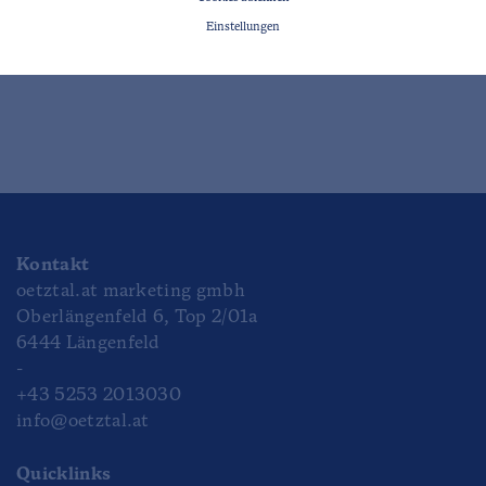
Einstellungen
Kontakt
oetztal.at marketing gmbh
Oberlängenfeld 6, Top 2/01a
6444 Längenfeld
-
+43 5253 2013030
info@oetztal.at
Quicklinks