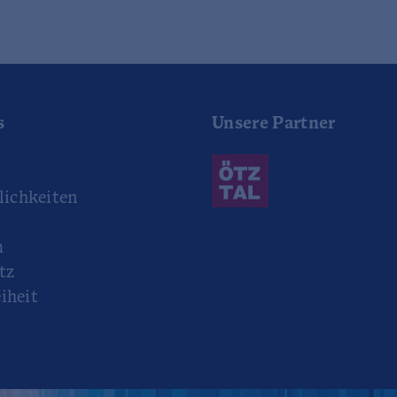
s
Unsere Partner
r
ichkeiten
m
tz
iheit