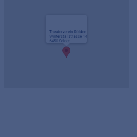
Theaterverein Sölden
Winterstallstrasse 14
6450 Sölden